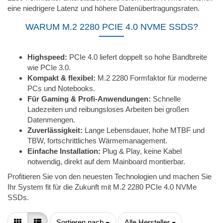
eine niedrigere Latenz und höhere Datenübertragungsraten.
WARUM M.2 2280 PCIE 4.0 NVME SSDS?
Highspeed:
PCIe 4.0 liefert doppelt so hohe Bandbreite
wie PCIe 3.0.
Kompakt & flexibel:
M.2 2280 Formfaktor für moderne
PCs und Notebooks.
Für Gaming & Profi-Anwendungen:
Schnelle
Ladezeiten und reibungsloses Arbeiten bei großen
Datenmengen.
Zuverlässigkeit:
Lange Lebensdauer, hohe MTBF und
TBW, fortschrittliches Wärmemanagement.
Einfache Installation:
Plug & Play, keine Kabel
notwendig, direkt auf dem Mainboard montierbar.
Profitieren Sie von den neuesten Technologien und machen Sie
Ihr System fit für die Zukunft mit M.2 2280 PCIe 4.0 NVMe
SSDs.
Sortieren nach
pro Seite
Sortieren nach
Alle Hersteller