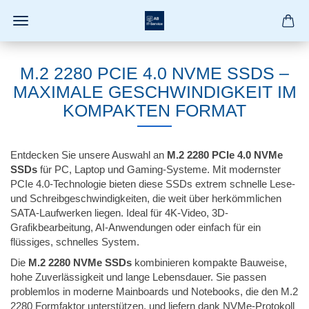
M.2 2280 PCIE 4.0 NVME SSDS –
MAXIMALE GESCHWINDIGKEIT IM
KOMPAKTEN FORMAT
Entdecken Sie unsere Auswahl an
M.2 2280 PCIe 4.0 NVMe
SSDs
für PC, Laptop und Gaming-Systeme. Mit modernster
PCIe 4.0-Technologie bieten diese SSDs extrem schnelle Lese-
und Schreibgeschwindigkeiten, die weit über herkömmlichen
SATA-Laufwerken liegen. Ideal für 4K-Video, 3D-
Grafikbearbeitung, AI-Anwendungen oder einfach für ein
flüssiges, schnelles System.
Die
M.2 2280 NVMe SSDs
kombinieren kompakte Bauweise,
hohe Zuverlässigkeit und lange Lebensdauer. Sie passen
problemlos in moderne Mainboards und Notebooks, die den M.2
2280 Formfaktor unterstützen, und liefern dank NVMe-Protokoll