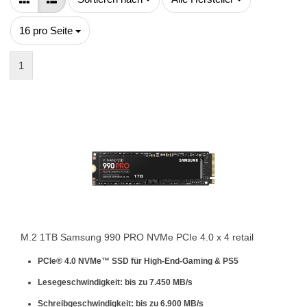
pro Seite
16 pro Seite
1
M.2 1TB Samsung 990 PRO NVMe PCIe 4.0 x 4 retail
PCIe® 4.0 NVMe™ SSD für
High-End-Gaming & PS5
Lesegeschwindigkeit: bis zu
7.450 MB/s
Schreibgeschwindigkeit: bis zu
6.900 MB/s