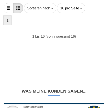
Sortieren nach
pro Seite
Sortieren nach
16 pro Seite
1
1
bis
16
(von insgesamt
16
)
WAS MEINE KUNDEN SAGEN...