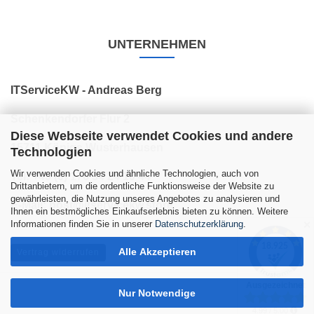
UNTERNEHMEN
ITServiceKW - Andreas Berg
Schenkendorfer Flur 2
Diese Webseite verwendet Cookies und andere
15711 Königs Wusterhausen
Technologien
Wir verwenden Cookies und ähnliche Technologien, auch von
Tel: +49 (0) 176 34 24 10 44
Drittanbietern, um die ordentliche Funktionsweise der Website zu
gewährleisten, die Nutzung unseres Angebotes zu analysieren und
E-Mail: post@itservicekw.store
Ihnen ein bestmögliches Einkaufserlebnis bieten zu können. Weitere
Informationen finden Sie in unserer
Datenschutzerklärung
.
✕
Alle Akzeptieren
Vertrag widerrufen
Nur Notwendige