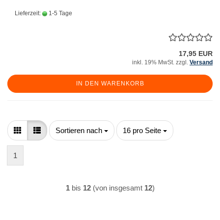
Lieferzeit:
1-5 Tage
17,95 EUR
inkl. 19% MwSt. zzgl.
Versand
IN DEN WARENKORB
Sortieren nach
pro Seite
Sortieren nach
16 pro Seite
1
1
bis
12
(von insgesamt
12
)