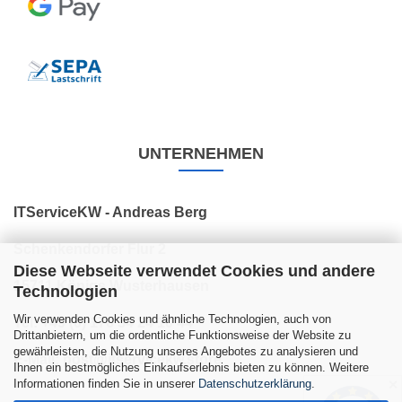
UNTERNEHMEN
ITServiceKW - Andreas Berg
Schenkendorfer Flur 2
Diese Webseite verwendet Cookies und andere
15711 Königs Wusterhausen
Technologien
Wir verwenden Cookies und ähnliche Technologien, auch von
Tel: +49 (0) 176 34 24 10 44
Drittanbietern, um die ordentliche Funktionsweise der Website zu
gewährleisten, die Nutzung unseres Angebotes zu analysieren und
E-Mail: post@itservicekw.store
Ihnen ein bestmögliches Einkaufserlebnis bieten zu können. Weitere
Informationen finden Sie in unserer
Datenschutzerklärung
.
✕