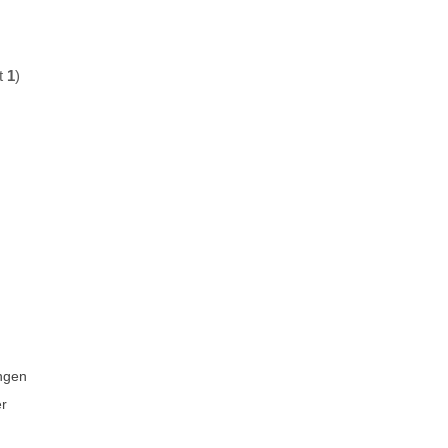
t
1
)
ngen
er