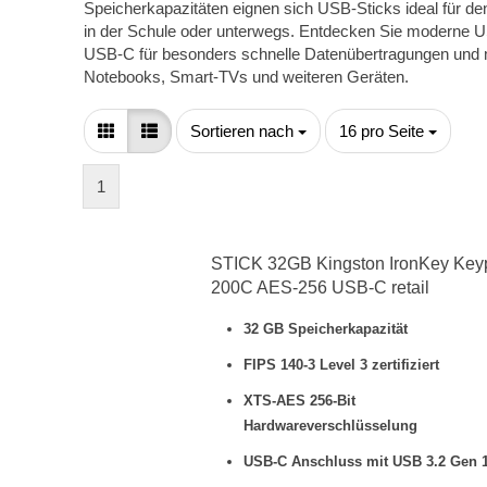
Speicherkapazitäten eignen sich USB-Sticks ideal für de
in der Schule oder unterwegs. Entdecken Sie moderne U
USB-C für besonders schnelle Datenübertragungen und m
Notebooks, Smart-TVs und weiteren Geräten.
Sortieren nach
pro Seite
Sortieren nach
16 pro Seite
1
STICK 32GB Kingston IronKey Key
200C AES-256 USB-C retail
32 GB Speicherkapazität
FIPS 140-3 Level 3 zertifiziert
XTS-AES 256-Bit
Hardwareverschlüsselung
USB-C Anschluss mit USB 3.2 Gen 