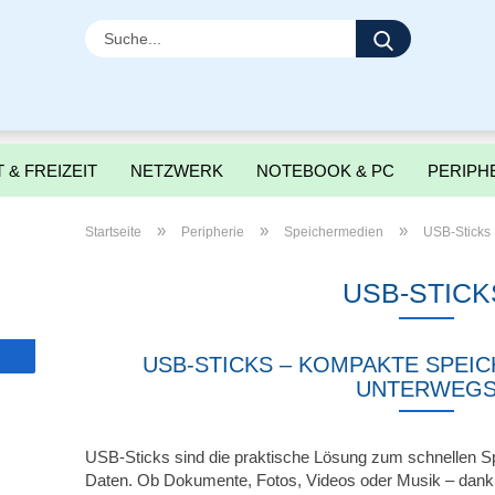
Suche...
 & FREIZEIT
NETZWERK
NOTEBOOK & PC
PERIPH
»
»
»
Startseite
Peripherie
Speichermedien
USB-Sticks
USB-STICK
USB-STICKS – KOMPAKTE SPEI
UNTERWEG
USB-Sticks sind die praktische Lösung zum schnellen S
Daten. Ob Dokumente, Fotos, Videos oder Musik – dan