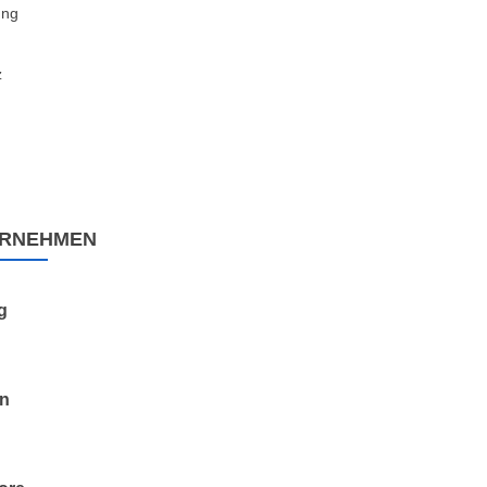
ung
z
RNEHMEN
g
en