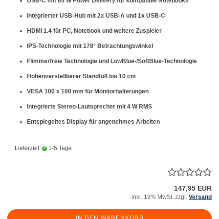
USB-C mit 65 W Power Delivery
für kompatible Notebooks
Integrierter
USB-Hub mit 2x USB-A und 1x USB-C
HDMI 1.4
für PC, Notebook und weitere Zuspieler
IPS-Technologie
mit 178° Betrachtungswinkel
Flimmerfreie Technologie und
LowBlue-/SoftBlue-Technologie
Höhenverstellbarer Standfuß
bis 10 cm
VESA 100 x 100 mm
für Monitorhalterungen
Integrierte
Stereo-Lautsprecher mit 4 W RMS
Entspiegeltes Display für angenehmes Arbeiten
Lieferzeit:
1-5 Tage
147,95 EUR
inkl. 19% MwSt. zzgl.
Versand
IN DEN WARENKORB