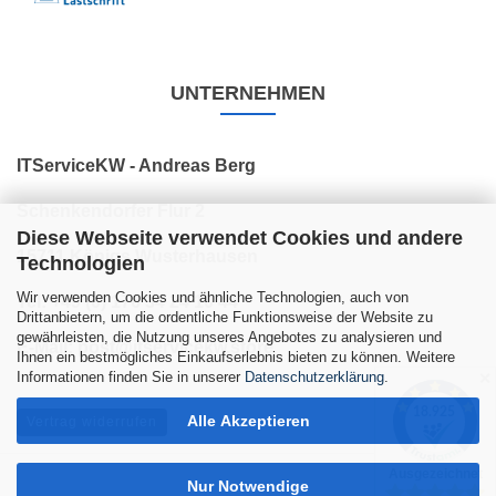
UNTERNEHMEN
ITServiceKW - Andreas Berg
Schenkendorfer Flur 2
Diese Webseite verwendet Cookies und andere
15711 Königs Wusterhausen
Technologien
Wir verwenden Cookies und ähnliche Technologien, auch von
Tel: +49 (0) 176 34 24 10 44
Drittanbietern, um die ordentliche Funktionsweise der Website zu
gewährleisten, die Nutzung unseres Angebotes zu analysieren und
E-Mail: post@itservicekw.store
Ihnen ein bestmögliches Einkaufserlebnis bieten zu können. Weitere
Informationen finden Sie in unserer
Datenschutzerklärung
.
✕
Alle Akzeptieren
Vertrag widerrufen
Nur Notwendige