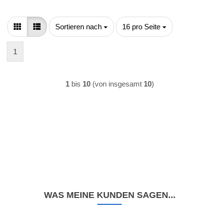
Sortieren nach
pro Seite
Sortieren nach
16 pro Seite
1
1
bis
10
(von insgesamt
10
)
WAS MEINE KUNDEN SAGEN...