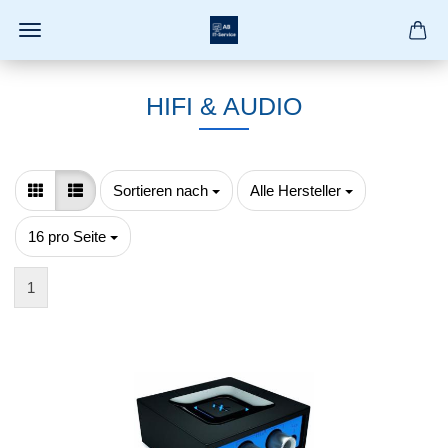
HIFI & AUDIO
Sortieren nach
pro Seite
Sortieren nach
Alle Hersteller
pro Seite
16 pro Seite
1