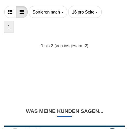
Sortieren nach
pro Seite
Sortieren nach
16 pro Seite
1
1
bis
2
(von insgesamt
2
)
WAS MEINE KUNDEN SAGEN...