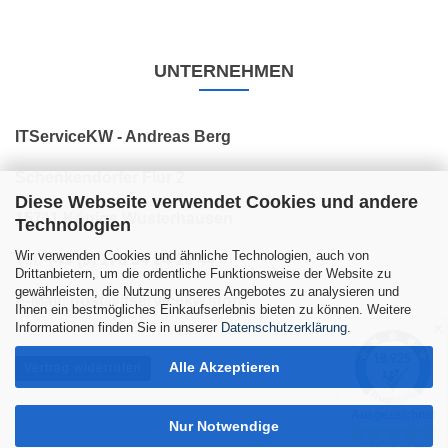
UNTERNEHMEN
ITServiceKW - Andreas Berg
Schenkendorfer Flur 2
Diese Webseite verwendet Cookies und andere
15711 Königs Wusterhausen
Technologien
Wir verwenden Cookies und ähnliche Technologien, auch von
Tel: +49 (0) 176 34 24 10 44
Drittanbietern, um die ordentliche Funktionsweise der Website zu
gewährleisten, die Nutzung unseres Angebotes zu analysieren und
E-Mail: post@itservicekw.store
Ihnen ein bestmögliches Einkaufserlebnis bieten zu können. Weitere
Informationen finden Sie in unserer
Datenschutzerklärung
.
✕
Alle Akzeptieren
Vertrag widerrufen
Nur Notwendige