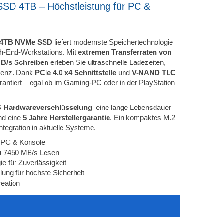
D 4TB – Höchstleistung für PC &
 4TB NVMe SSD
liefert modernste Speichertechnologie
gh-End-Workstations. Mit
extremen Transferraten von
MB/s Schreiben
erleben Sie ultraschnelle Ladezeiten,
zienz. Dank
PCIe 4.0 x4 Schnittstelle
und
V-NAND TLC
antiert – egal ob im Gaming-PC oder in der PlayStation
S Hardwareverschlüsselung
, eine lange Lebensdauer
d eine
5 Jahre Herstellergarantie
. Ein kompaktes M.2
ntegration in aktuelle Systeme.
 PC & Konsole
 zu 7450 MB/s Lesen
für Zuverlässigkeit
ung für höchste Sicherheit
reation