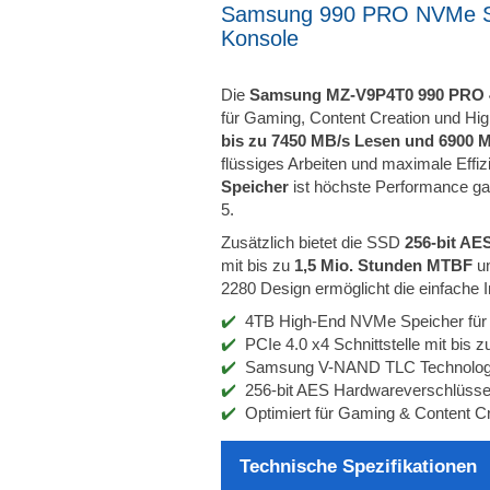
Samsung 990 PRO NVMe SS
Konsole
Die
Samsung MZ-V9P4T0 990 PRO
für Gaming, Content Creation und Hi
bis zu 7450 MB/s Lesen und 6900 
flüssiges Arbeiten und maximale Effi
Speicher
ist höchste Performance gar
5.
Zusätzlich bietet die SSD
256-bit AE
mit bis zu
1,5 Mio. Stunden MTBF
un
2280 Design ermöglicht die einfache I
4TB High-End NVMe Speicher für
PCIe 4.0 x4 Schnittstelle mit bis
Samsung V-NAND TLC Technologie 
256-bit AES Hardwareverschlüssel
Optimiert für Gaming & Content C
Technische Spezifikationen