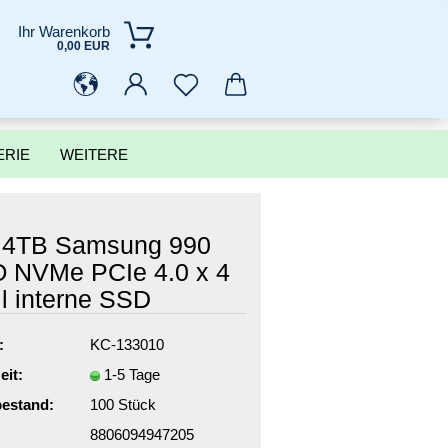
Ihr Warenkorb
0,00 EUR
ERIE
WEITERE
 4TB Samsung 990
 NVMe PCIe 4.0 x 4
il interne SSD
:
KC-133010
eit:
1-5 Tage
estand:
100
Stück
8806094947205