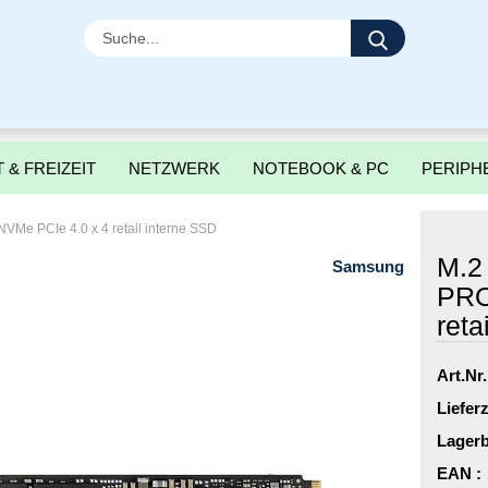
Suche...
 & FREIZEIT
NETZWERK
NOTEBOOK & PC
PERIPH
Me PCIe 4.0 x 4 retail interne SSD
M.2
Samsung
PRO
reta
Art.Nr.
Lieferz
Lagerb
EAN :