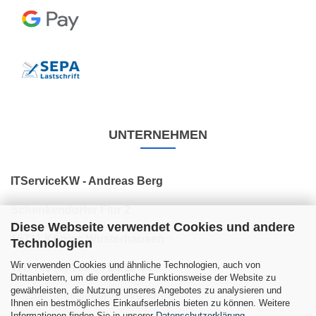
UNTERNEHMEN
ITServiceKW - Andreas Berg
Schenkendorfer Flur 2
Diese Webseite verwendet Cookies und andere
15711 Königs Wusterhausen
Technologien
Wir verwenden Cookies und ähnliche Technologien, auch von
Tel: +49 (0) 176 34 24 10 44
Drittanbietern, um die ordentliche Funktionsweise der Website zu
gewährleisten, die Nutzung unseres Angebotes zu analysieren und
E-Mail: post@itservicekw.store
Ihnen ein bestmögliches Einkaufserlebnis bieten zu können. Weitere
Informationen finden Sie in unserer
Datenschutzerklärung
.