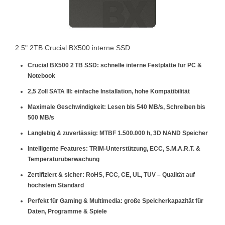
2.5" 2TB Crucial BX500 interne SSD
Crucial BX500 2 TB SSD:
schnelle interne Festplatte für PC &
Notebook
2,5 Zoll SATA III:
einfache Installation, hohe Kompatibilität
Maximale Geschwindigkeit:
Lesen bis 540 MB/s, Schreiben bis
500 MB/s
Langlebig & zuverlässig:
MTBF 1.500.000 h, 3D NAND Speicher
Intelligente Features:
TRIM-Unterstützung, ECC, S.M.A.R.T. &
Temperaturüberwachung
Zertifiziert & sicher:
RoHS, FCC, CE, UL, TUV – Qualität auf
höchstem Standard
Perfekt für Gaming & Multimedia:
große Speicherkapazität für
Daten, Programme & Spiele