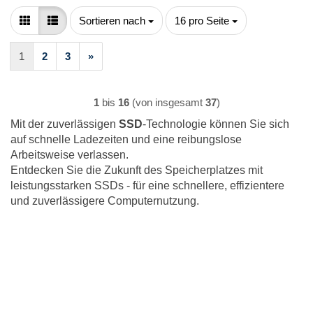
Sortieren nach
pro Seite
Sortieren nach
16 pro Seite
1
2
3
»
1
bis
16
(von insgesamt
37
)
Mit der zuverlässigen
SSD
-Technologie können Sie sich
auf schnelle Ladezeiten und eine reibungslose
Arbeitsweise verlassen.
Entdecken Sie die Zukunft des Speicherplatzes mit
leistungsstarken SSDs - für eine schnellere, effizientere
und zuverlässigere Computernutzung.