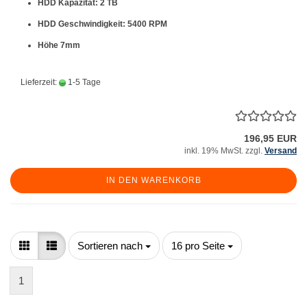
HDD Kapazität: 2 TB
HDD Geschwindigkeit: 5400 RPM
Höhe 7mm
Lieferzeit:
1-5 Tage
196,95 EUR
inkl. 19% MwSt. zzgl.
Versand
IN DEN WARENKORB
Sortieren nach
pro Seite
Sortieren nach
16 pro Seite
1