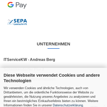
UNTERNEHMEN
ITServiceKW - Andreas Berg
Schenkendorfer Flur 2
Diese Webseite verwendet Cookies und andere
15711 Königs Wusterhausen
Technologien
Wir verwenden Cookies und ähnliche Technologien, auch von
Tel: +49 (0) 176 34 24 10 44
Drittanbietern, um die ordentliche Funktionsweise der Website zu
gewährleisten, die Nutzung unseres Angebotes zu analysieren und
E-Mail: post@itservicekw.store
Ihnen ein bestmögliches Einkaufserlebnis bieten zu können. Weitere
Informationen finden Sie in unserer
Datenschutzerklärung
.
✕