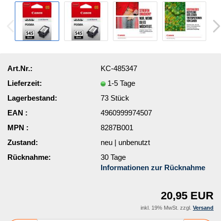
Art.Nr.:
KC-485347
Lieferzeit:
1-5 Tage
Lagerbestand:
73
Stück
EAN :
4960999974507
MPN :
8287B001
Zustand:
neu | unbenutzt
Rücknahme:
30 Tage
Informationen zur Rücknahme
20,95 EUR
inkl. 19% MwSt. zzgl.
Versand