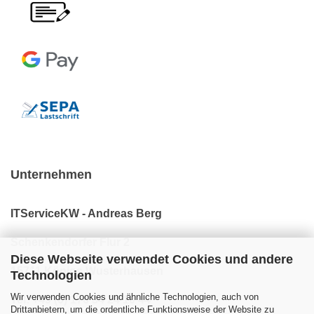
Unternehmen
ITServiceKW - Andreas Berg
Schenkendorfer Flur 2
Diese Webseite verwendet Cookies und andere
15711 Königs Wusterhausen
Technologien
Wir verwenden Cookies und ähnliche Technologien, auch von
Tel: +49 (0) 176 34 24 10 44
Drittanbietern, um die ordentliche Funktionsweise der Website zu