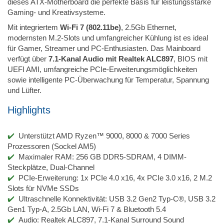
dieses ATX-Motherboard die perfekte Basis für leistungsstarke
Gaming- und Kreativsysteme.
Mit integriertem
Wi-Fi 7 (802.11be)
, 2.5Gb Ethernet,
modernsten M.2-Slots und umfangreicher Kühlung ist es ideal
für Gamer, Streamer und PC-Enthusiasten. Das Mainboard
verfügt über
7.1-Kanal Audio mit Realtek ALC897
, BIOS mit
UEFI AMI, umfangreiche PCIe-Erweiterungsmöglichkeiten
sowie intelligente PC-Überwachung für Temperatur, Spannung
und Lüfter.
Highlights
Unterstützt AMD Ryzen™ 9000, 8000 & 7000 Series
Prozessoren (Sockel AM5)
Maximaler RAM: 256 GB DDR5-SDRAM, 4 DIMM-
Steckplätze, Dual-Channel
PCIe-Erweiterung: 1x PCIe 4.0 x16, 4x PCIe 3.0 x16, 2 M.2
Slots für NVMe SSDs
Ultraschnelle Konnektivität: USB 3.2 Gen2 Typ-C®, USB 3.2
Gen1 Typ-A, 2.5Gb LAN, Wi-Fi 7 & Bluetooth 5.4
Audio: Realtek ALC897, 7.1-Kanal Surround Sound