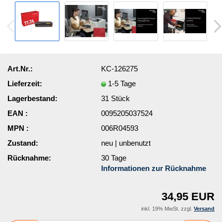
Art.Nr.:
KC-126275
Lieferzeit:
1-5 Tage
Lagerbestand:
31
Stück
EAN :
0095205037524
MPN :
006R04593
Zustand:
neu | unbenutzt
Rücknahme:
30 Tage
Informationen zur Rücknahme
34,95 EUR
inkl. 19% MwSt. zzgl.
Versand