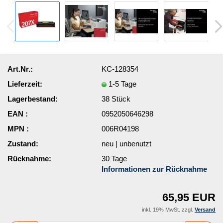
Art.Nr.:
KC-128354
Lieferzeit:
1-5 Tage
Lagerbestand:
38
Stück
EAN :
0952050646298
MPN :
006R04198
Zustand:
neu | unbenutzt
Rücknahme:
30 Tage
Informationen zur Rücknahme
65,95 EUR
inkl. 19% MwSt. zzgl.
Versand