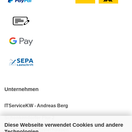
Unternehmen
ITServiceKW - Andreas Berg
Schenkendorfer Flur 2
Diese Webseite verwendet Cookies und andere
15711 Königs Wusterhausen
Technologien