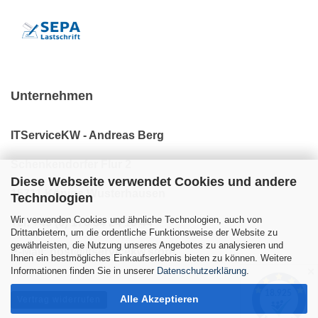
Unternehmen
ITServiceKW - Andreas Berg
Schenkendorfer Flur 2
Diese Webseite verwendet Cookies und andere
15711 Königs Wusterhausen
Technologien
Wir verwenden Cookies und ähnliche Technologien, auch von
Tel: +49 (0) 176 34 24 10 44
Drittanbietern, um die ordentliche Funktionsweise der Website zu
gewährleisten, die Nutzung unseres Angebotes zu analysieren und
E-Mail: post@itservicekw.store
Ihnen ein bestmögliches Einkaufserlebnis bieten zu können. Weitere
Informationen finden Sie in unserer
Datenschutzerklärung
.
✕
Alle Akzeptieren
Vertrag widerrufen