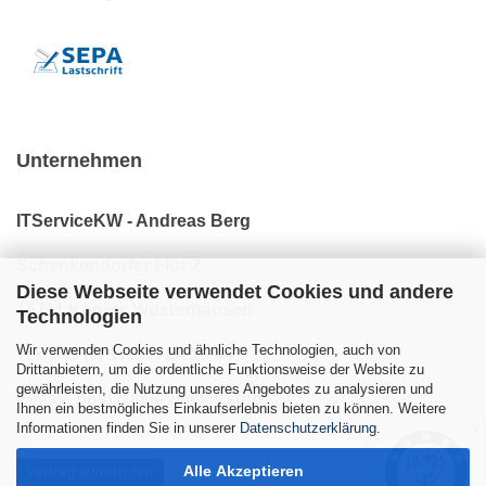
Unternehmen
ITServiceKW - Andreas Berg
Schenkendorfer Flur 2
Diese Webseite verwendet Cookies und andere
15711 Königs Wusterhausen
Technologien
Wir verwenden Cookies und ähnliche Technologien, auch von
Tel: +49 (0) 176 34 24 10 44
Drittanbietern, um die ordentliche Funktionsweise der Website zu
gewährleisten, die Nutzung unseres Angebotes zu analysieren und
E-Mail: post@itservicekw.store
Ihnen ein bestmögliches Einkaufserlebnis bieten zu können. Weitere
Informationen finden Sie in unserer
Datenschutzerklärung
.
✕
Alle Akzeptieren
Vertrag widerrufen