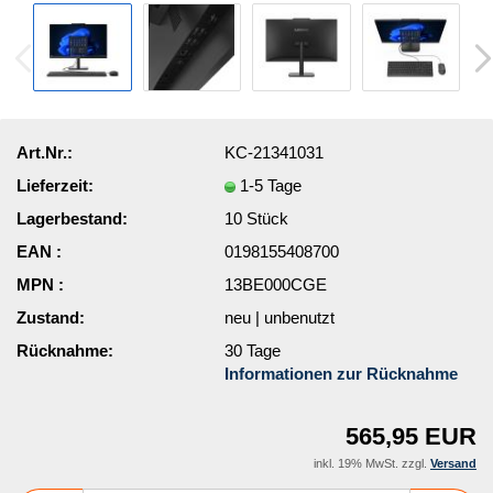
Art.Nr.:
KC-21341031
Lieferzeit:
1-5 Tage
Lagerbestand:
10
Stück
EAN :
0198155408700
MPN :
13BE000CGE
Zustand:
neu | unbenutzt
Rücknahme:
30 Tage
Informationen zur Rücknahme
565,95 EUR
inkl. 19% MwSt. zzgl.
Versand