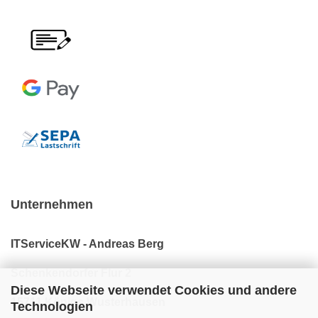
Unternehmen
ITServiceKW - Andreas Berg
Schenkendorfer Flur 2
Diese Webseite verwendet Cookies und andere
15711 Königs Wusterhausen
Technologien