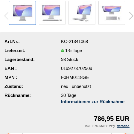
Art.Nr.:
KC-21341068
Lieferzeit:
1-5 Tage
Lagerbestand:
93
Stück
EAN :
0199273702909
MPN :
F0HM0118GE
Zustand:
neu | unbenutzt
Rücknahme:
30 Tage
Informationen zur Rücknahme
786,95 EUR
inkl. 19% MwSt. zzgl.
Versand