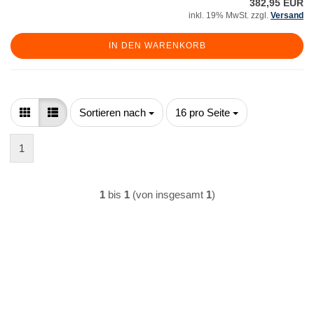
382,95 EUR
inkl. 19% MwSt. zzgl.
Versand
IN DEN WARENKORB
Sortieren nach
pro Seite
Sortieren nach
16 pro Seite
1
1
bis
1
(von insgesamt
1
)