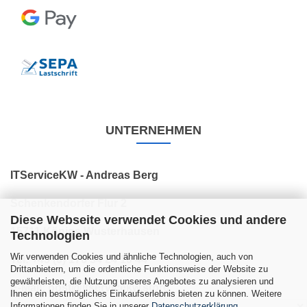
UNTERNEHMEN
ITServiceKW - Andreas Berg
Schenkendorfer Flur 2
Diese Webseite verwendet Cookies und andere
15711 Königs Wusterhausen
Technologien
Wir verwenden Cookies und ähnliche Technologien, auch von
Tel: +49 (0) 176 34 24 10 44
Drittanbietern, um die ordentliche Funktionsweise der Website zu
gewährleisten, die Nutzung unseres Angebotes zu analysieren und
E-Mail: post@itservicekw.store
Ihnen ein bestmögliches Einkaufserlebnis bieten zu können. Weitere
Informationen finden Sie in unserer
Datenschutzerklärung
.